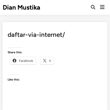
Skip
Dian Mustika
Mai
to
Open
Men
Search
content
daftar-via-internet/
Share this:
Facebook
X
Like this: