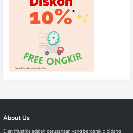
About Us
Dian Mustika adalah perusahaan yang bergerak dibidang