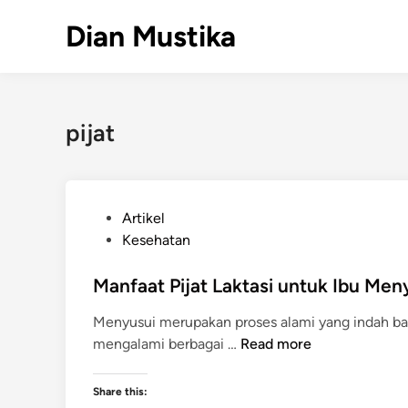
Skip
Dian Mustika
to
content
pijat
P
Artikel
o
Kesehatan
s
t
Manfaat Pijat Laktasi untuk Ibu Men
e
Menyusui merupakan proses alami yang indah bag
d
M
mengalami berbagai …
Read more
i
a
n
n
Share this: