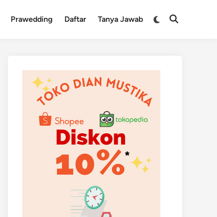
Switch
Prawedding
Daftar
Tanya Jawab
Open
to
Search
dark
mode