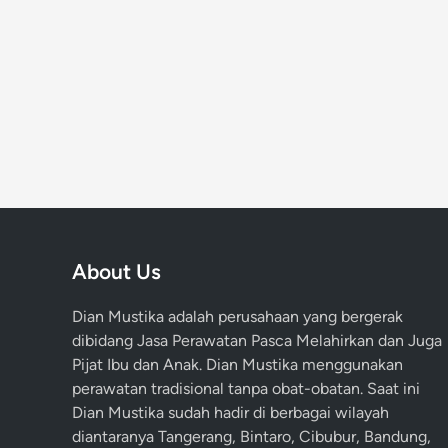
u
k
I
b
u
M
e
n
y
u
s
About Us
u
i
Dian Mustika adalah perusahaan yang bergerak
dibidang Jasa Perawatan Pasca Melahirkan dan Juga
Pijat Ibu dan Anak. Dian Mustika menggunakan
perawatan tradisional tanpa obat-obatan. Saat ini
Dian Mustika sudah hadir di berbagai wilayah
diantaranya Tangerang, Bintaro, Cibubur, Bandung,