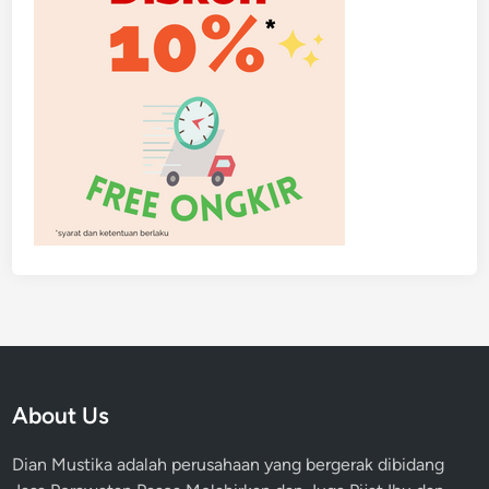
About Us
Dian Mustika adalah perusahaan yang bergerak dibidang