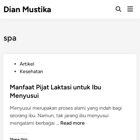
Skip
Dian Mustika
Mai
to
Open
Men
Search
content
spa
P
Artikel
o
Kesehatan
s
t
Manfaat Pijat Laktasi untuk Ibu
e
Menyusui
d
Menyusui merupakan proses alami yang indah bagi
i
seorang ibu. Namun, tak jarang ibu menyusui
n
M
mengalami berbagai …
Read more
a
n
Share this: