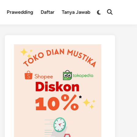
Switch
Prawedding
Daftar
Tanya Jawab
Open
to
Search
dark
mode