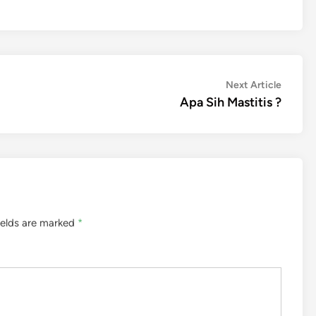
Next
Next Article
article:
Apa Sih Mastitis ?
ields are marked
*