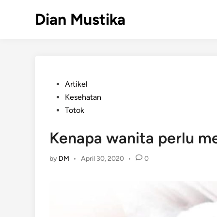
Skip
Dian Mustika
to
content
Posted
Artikel
in
Kesehatan
Totok
Kenapa wanita perlu m
by
DM
•
April 30, 2020
•
0