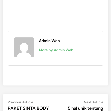
Admin Web
More by Admin Web
Post
Previous
Nex
Previous Article
Next Article
article:
artic
PAKET SINTA BODY
5 hal unik tentang
navigation