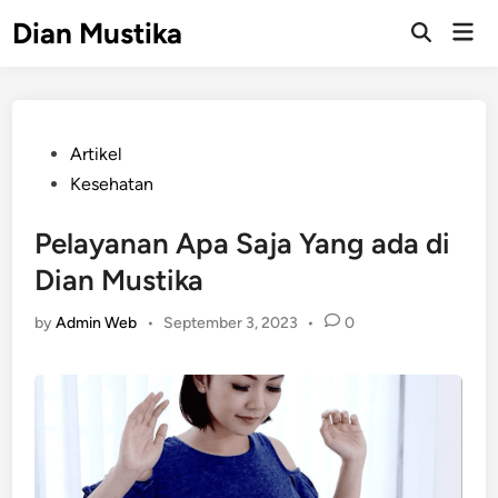
Skip
Dian Mustika
Mai
to
Open
Men
Search
content
Posted
Artikel
in
Kesehatan
Pelayanan Apa Saja Yang ada di
Dian Mustika
by
Admin Web
•
September 3, 2023
•
0