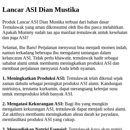
Skip
Lancar ASI Dian Mustika
to
content
Produk Lancar ASI Dian Mustika terbuat dari bahan dasar
Temulawak yang aman dikonsumsi oleh ibu-ibu pasca melahirkan.
Apakah Mommy sudah tau apa manfaat temulawak untuk kesehatan
dan juga ASI?
Selamat, Ibu Baru! Perjalanan menyusui bisa menjadi momen indah,
namun terkadang beberapa ibu mengalami tantangan dalam
kelancaran ASI. Tidak perlu khawatir, temulawak hadir sebagai
sahabat alami untuk membantu meningkatkan produksi ASI dan
membuat perjalanan menyusui Anda lebih nyaman.
1. Meningkatkan Produksi ASI:
Temulawak telah dikenal sejak
zaman dahulu sebagai peningkat produksi ASI alami. Kandungan
nutrisinya, terutama kurkumin, dapat merangsang kelenjar susu
untuk memproduksi lebih banyak ASI.
2. Mengatasi Kekurangan ASI:
Bagi ibu yang mungkin
mengalami kekurangan ASI, temulawak dapat menjadi solusi alami.
Zat aktifnya membantu meningkatkan aliran darah ke payudara,
memfasilitasi produksi ASI yang cukup.
3. Menyediakan Nutrisi Esensial:
Temulawak kaya akan nutrisi