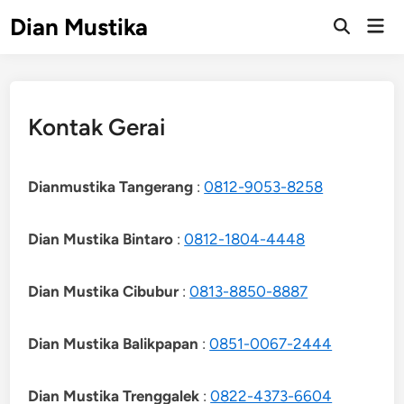
Skip
Dian Mustika
Mai
to
Open
Men
Search
content
Kontak Gerai
Dianmustika Tangerang
:
0812-9053-8258
Dian Mustika Bintaro
:
0812-1804-4448
Dian Mustika Cibubur
:
0813-8850-8887
Dian Mustika Balikpapan
:
0851-0067-2444
Dian Mustika Trenggalek
:
0822-4373-6604