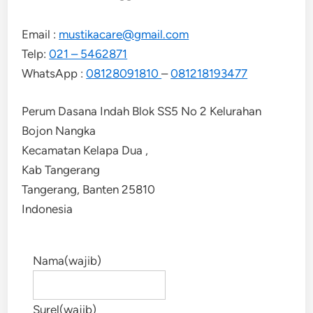
Email :
mustikacare@gmail.com
Telp:
021 – 5462871
WhatsApp :
08128091810
–
081218193477
Perum Dasana Indah Blok SS5 No 2 Kelurahan
Bojon Nangka
Kecamatan Kelapa Dua ,
Kab Tangerang
Tangerang
,
Banten
25810
Indonesia
Nama
(wajib)
Surel
(wajib)