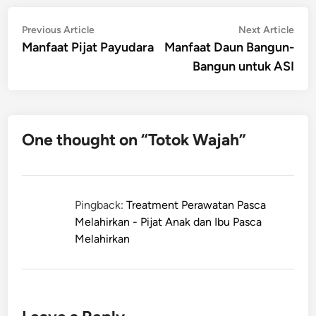
Post
Previous
Nex
Previous Article
Next Article
article:
artic
Manfaat Pijat Payudara
Manfaat Daun Bangun-
navigation
Bangun untuk ASI
One thought on “
Totok Wajah
”
Pingback:
Treatment Perawatan Pasca
Melahirkan - Pijat Anak dan Ibu Pasca
Melahirkan