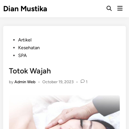
Skip
Dian Mustika
Mai
to
Open
Men
Search
content
Posted
Artikel
in
Kesehatan
SPA
Totok Wajah
by
Admin Web
•
October 19, 2023
•
1