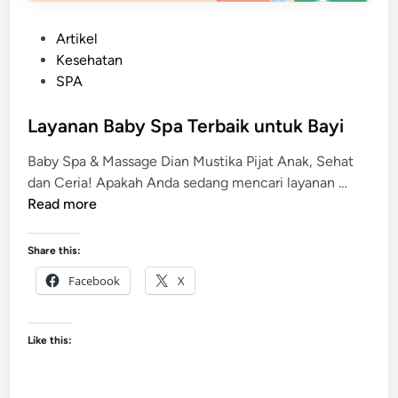
P
Artikel
o
Kesehatan
s
SPA
t
e
Layanan Baby Spa Terbaik untuk Bayi
d
Baby Spa & Massage Dian Mustika Pijat Anak, Sehat
i
L
dan Ceria! Apakah Anda sedang mencari layanan …
n
a
Read more
y
a
Share this:
n
Facebook
X
a
n
B
Like this:
a
b
y