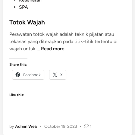
i
s
SPA
t
e
Totok Wajah
d
Perawatan totok wajah adalah teknik pijatan atau
i
tekanan yang diterapkan pada titik-titik tertentu di
n
T
wajah untuk …
Read more
o
t
Share this:
o
Facebook
X
k
W
a
Like this:
j
a
h
by
Admin Web
•
October 19, 2023
•
1