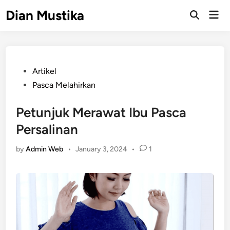
Skip
Dian Mustika
Mai
to
Open
Men
Search
content
Posted
Artikel
in
Pasca Melahirkan
Petunjuk Merawat Ibu Pasca
Persalinan
by
Admin Web
•
January 3, 2024
•
1