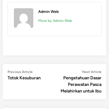
Admin Web
More by Admin Web
Post
Previous
Nex
Previous Article
Next Article
article:
artic
Totok Kesuburan
Pengetahuan Dasar
navigation
Perawatan Pasca
Melahirkan untuk Ibu