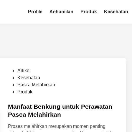
Profile
Kehamilan
Produk
Kesehatan
P
Artikel
o
Kesehatan
s
Pasca Melahirkan
t
Produk
e
d
Manfaat Benkung untuk Perawatan
i
Pasca Melahirkan
n
Proses melahirkan merupakan momen penting