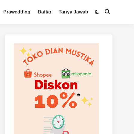
Switch
Prawedding
Daftar
Tanya Jawab
Open
to
Search
dark
mode