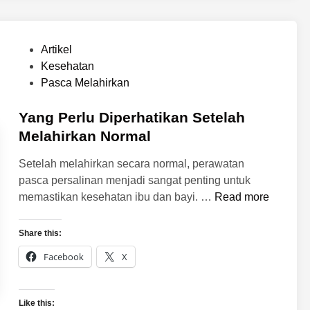
g
…
P
Artikel
o
Kesehatan
s
Pasca Melahirkan
t
e
Yang Perlu Diperhatikan Setelah
d
Melahirkan Normal
i
Setelah melahirkan secara normal, perawatan
n
pasca persalinan menjadi sangat penting untuk
Y
memastikan kesehatan ibu dan bayi. …
Read more
a
n
Share this:
g
Facebook
X
P
e
r
Like this: