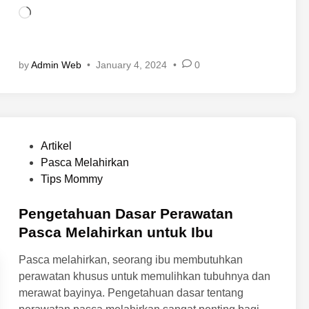
l
L
u
o
D
a
i
d
by
Admin Web
•
January 4, 2024
•
0
p
i
e
n
r
g
h
…
a
P
Artikel
t
o
Pasca Melahirkan
i
s
Tips Mommy
k
t
a
e
Pengetahuan Dasar Perawatan
n
d
Pasca Melahirkan untuk Ibu
S
i
e
Pasca melahirkan, seorang ibu membutuhkan
n
t
perawatan khusus untuk memulihkan tubuhnya dan
e
merawat bayinya. Pengetahuan dasar tentang
l