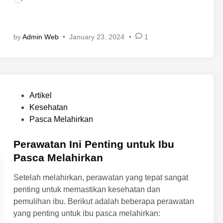
a
o
h
a
i
d
by
Admin Web
•
January 23, 2024
•
1
r
i
k
n
a
g
n
…
P
Artikel
o
Kesehatan
s
Pasca Melahirkan
t
e
Perawatan Ini Penting untuk Ibu
d
Pasca Melahirkan
i
Setelah melahirkan, perawatan yang tepat sangat
n
penting untuk memastikan kesehatan dan
pemulihan ibu. Berikut adalah beberapa perawatan
yang penting untuk ibu pasca melahirkan: