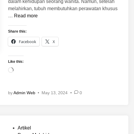
dalam kehidupan seorang wanita. Namun, setelah
melahirkan, tubuh membutuhkan perawatan khusus
M
…
Read more
a
n
Share this:
f
Facebook
X
a
a
t
Like this:
B
L
e
o
n
a
k
d
by
Admin Web
•
May 13, 2024
•
0
u
i
n
n
g
g
u
…
n
P
Artikel
t