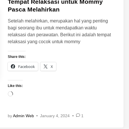
e
Tempat Relaksasi untuk Mommy
d
Pasca Melahirkan
i
Setelah melahirkan, merupakan hal yang penting
n
bagi seorang ibu untuk mendapatkan waktu
relaksasi dan perawatan. Berikut ini adalah tempat
relaksasi yang cocok untuk mommy
Share this:
Facebook
X
Like this:
L
o
a
d
by
Admin Web
•
January 4, 2024
•
1
i
n