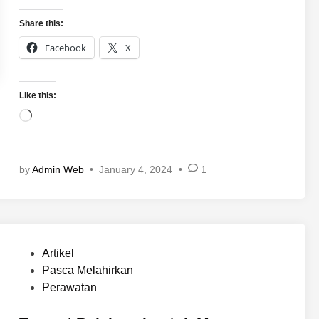
Share this:
Facebook
X
Like this:
L
o
a
d
by
Admin Web
•
January 4, 2024
•
1
i
n
g
…
P
Artikel
o
Pasca Melahirkan
s
Perawatan
t