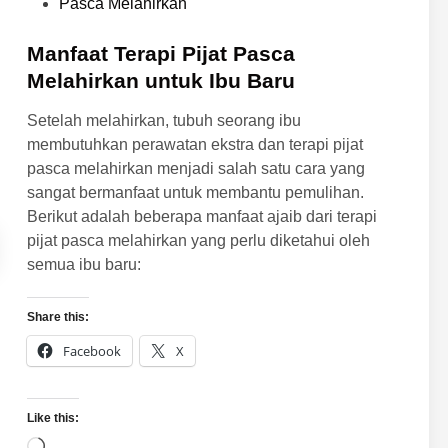
o
Pasca Melahirkan
u
s
k
t
Manfaat Terapi Pijat Pasca
P
e
Melahirkan untuk Ibu Baru
e
d
r
Setelah melahirkan, tubuh seorang ibu
i
a
membutuhkan perawatan ekstra dan terapi pijat
n
w
pasca melahirkan menjadi salah satu cara yang
a
sangat bermanfaat untuk membantu pemulihan.
t
Berikut adalah beberapa manfaat ajaib dari terapi
a
pijat pasca melahirkan yang perlu diketahui oleh
n
semua ibu baru:
P
a
Share this:
s
c
Facebook
X
a
M
Like this:
e
l
L