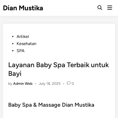
Skip
Dian Mustika
Mai
to
Open
Men
Search
content
Posted
Artikel
in
Kesehatan
SPA
Layanan Baby Spa Terbaik untuk
Bayi
by
Admin Web
•
July 18, 2025
•
0
Baby Spa & Massage Dian Mustika