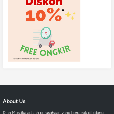
d
a
n
M
e
n
y
a
m
b
u
t
K
e
l
a
About Us
h
i
Dian Mustika adalah perusahaan yang bergerak dibidang
r