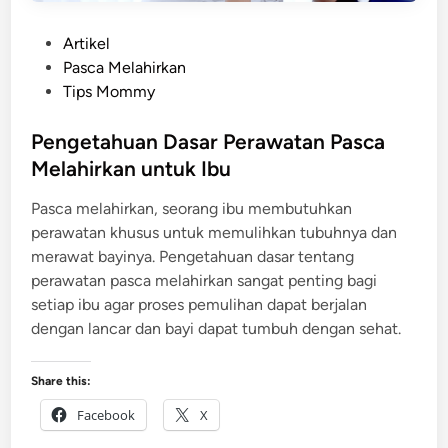
P
Artikel
o
Pasca Melahirkan
s
Tips Mommy
t
e
Pengetahuan Dasar Perawatan Pasca
d
Melahirkan untuk Ibu
i
Pasca melahirkan, seorang ibu membutuhkan
n
perawatan khusus untuk memulihkan tubuhnya dan
merawat bayinya. Pengetahuan dasar tentang
perawatan pasca melahirkan sangat penting bagi
setiap ibu agar proses pemulihan dapat berjalan
dengan lancar dan bayi dapat tumbuh dengan sehat.
Share this:
Facebook
X