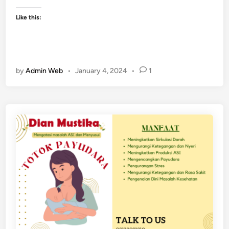
Like this:
by
Admin Web
•
January 4, 2024
•
1