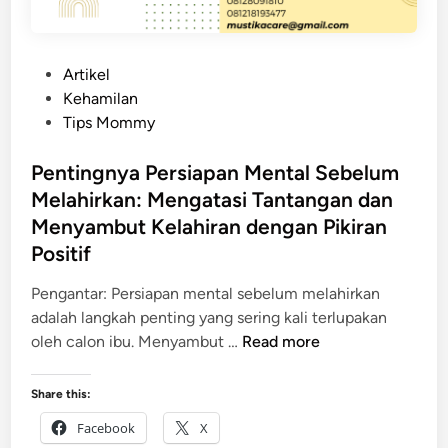
P
Artikel
o
Kehamilan
s
Tips Mommy
t
e
Pentingnya Persiapan Mental Sebelum
d
Melahirkan: Mengatasi Tantangan dan
i
Menyambut Kelahiran dengan Pikiran
n
Positif
Pengantar: Persiapan mental sebelum melahirkan
adalah langkah penting yang sering kali terlupakan
P
oleh calon ibu. Menyambut …
Read more
e
n
Share this:
t
Facebook
X
i