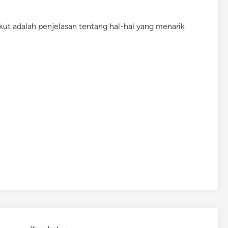
a
n
ikut adalah penjelasan tentang hal-hal yang menarik
g
i
b
u