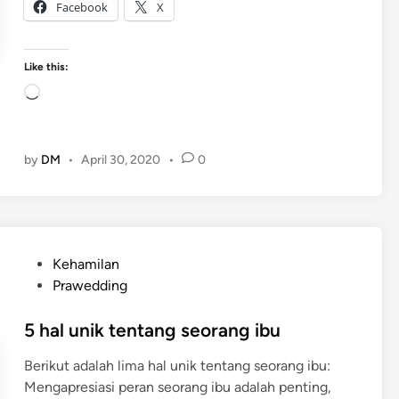
Facebook
X
p
a
w
Like this:
a
L
n
o
i
a
t
d
by
DM
•
April 30, 2020
•
0
a
i
p
n
e
g
r
…
l
P
Kehamilan
u
o
Prawedding
m
s
e
t
5 hal unik tentang seorang ibu
l
e
a
Berikut adalah lima hal unik tentang seorang ibu:
d
k
Mengapresiasi peran seorang ibu adalah penting,
i