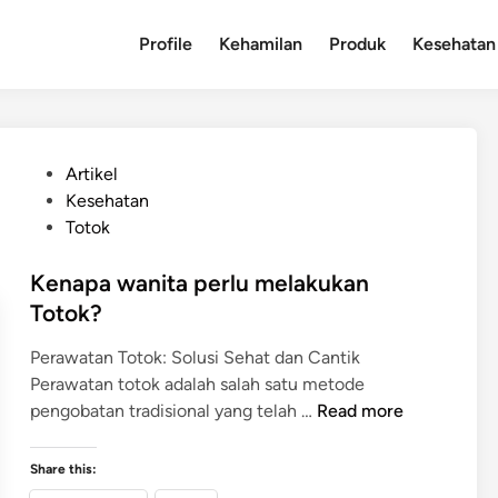
Profile
Kehamilan
Produk
Kesehatan
P
Artikel
o
Kesehatan
s
Totok
t
e
Kenapa wanita perlu melakukan
d
Totok?
i
Perawatan Totok: Solusi Sehat dan Cantik
n
Perawatan totok adalah salah satu metode
K
pengobatan tradisional yang telah …
Read more
e
n
Share this:
a