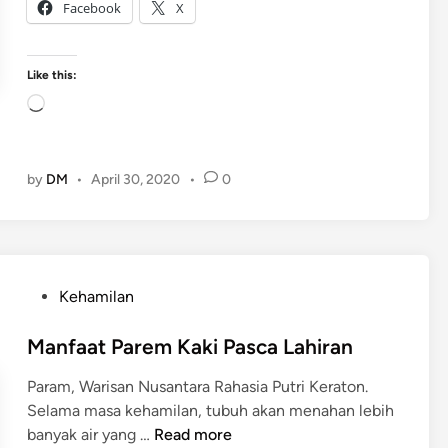
B
Facebook
X
a
e
a
n
t
Like this:
a
M
r
L
i
o
n
a
y
d
by
DM
•
April 30, 2020
•
0
a
i
k
n
B
g
u
…
l
P
Kehamilan
u
o
s
s
Manfaat Parem Kaki Pasca Lahiran
t
Param, Warisan Nusantara Rahasia Putri Keraton.
e
Selama masa kehamilan, tubuh akan menahan lebih
d
M
banyak air yang …
Read more
i