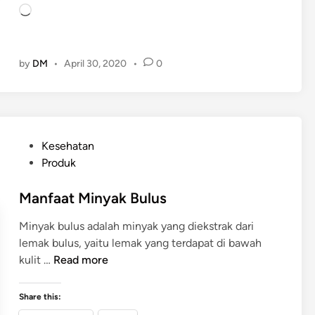
L
d
o
a
a
k
d
by
DM
•
April 30, 2020
•
0
M
i
e
n
n
g
y
…
u
P
Kesehatan
s
o
Produk
u
s
i
t
Manfaat Minyak Bulus
D
e
e
Minyak bulus adalah minyak yang diekstrak dari
d
n
lemak bulus, yaitu lemak yang terdapat di bawah
i
g
M
kulit …
Read more
n
a
a
n
n
Share this:
f