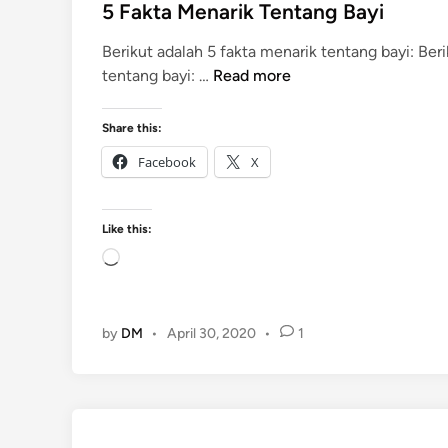
t
5 Fakta Menarik Tentang Bayi
e
Berikut adalah 5 fakta menarik tentang bayi: Ber
d
5
tentang bayi: …
Read more
i
F
n
a
Share this:
k
Facebook
X
t
a
M
Like this:
e
L
n
o
a
a
r
d
by
DM
•
April 30, 2020
•
1
i
i
k
n
T
g
e
…
n