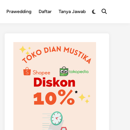
Switch
Prawedding
Daftar
Tanya Jawab
Open
to
Search
dark
mode