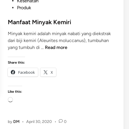
P
Kesehatan
o
Produk
s
t
Manfaat Minyak Kemiri
e
Minyak kemiri adalah minyak nabati yang diekstrak
d
dari biji kemiri (Aleurites moluccanus), tumbuhan
i
M
yang tumbuh di …
Read more
n
a
n
Share this:
f
Facebook
X
a
a
t
Like this:
M
L
i
o
n
a
y
d
by
DM
•
April 30, 2020
•
0
a
i