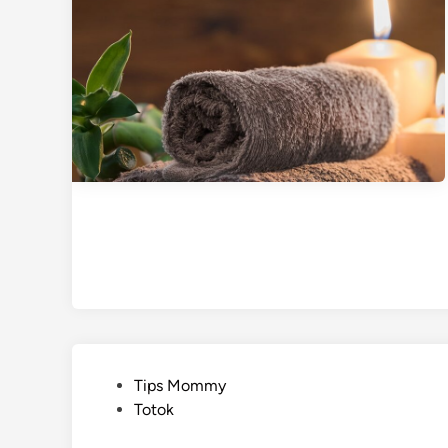
P
Tips Mommy
o
Totok
s