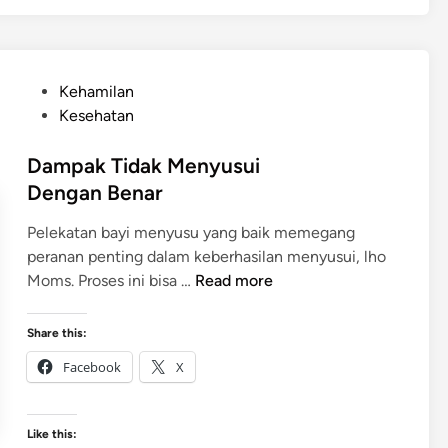
k
n
K
g
e
…
m
P
Kehamilan
i
o
Kesehatan
r
s
i
t
Dampak Tidak Menyusui
e
Dengan Benar
d
Pelekatan bayi menyusu yang baik memegang
i
peranan penting dalam keberhasilan menyusui, lho
n
D
Moms. Proses ini bisa …
Read more
a
m
Share this:
p
Facebook
X
a
k
T
Like this:
i