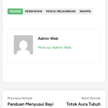
TAGGED
KESEHATAN
PASCA MELAHIRKAN
WANITA
Admin Web
More by Admin Web
Post
Previous
Nex
Previous Article
Next Article
article:
artic
Panduan Menyusui Bayi
Totok Aura Tubuh
navigation