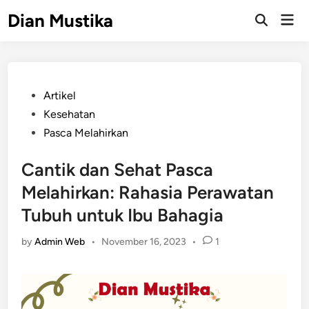
Skip
Dian Mustika
Mai
to
Open
Men
Search
content
Posted
Artikel
in
Kesehatan
Pasca Melahirkan
Cantik dan Sehat Pasca
Melahirkan: Rahasia Perawatan
Tubuh untuk Ibu Bahagia
by
Admin Web
•
November 16, 2023
•
1