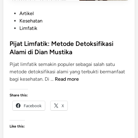
P
Artikel
o
Kesehatan
s
Limfatik
t
e
Pijat Limfatik: Metode Detoksifikasi
d
Alami di Dian Mustika
i
Pijat limfatik semakin populer sebagai salah satu
n
metode detoksifikasi alami yang terbukti bermanfaat
P
bagi kesehatan. Di …
Read more
i
j
Share this:
a
Facebook
X
t
L
i
Like this:
m
f