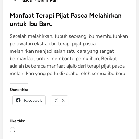
M
s
e
t
Manfaat Terapi Pijat Pasca Melahirkan
n
e
untuk Ibu Baru
g
d
Setelah melahirkan, tubuh seorang ibu membutuhkan
e
i
perawatan ekstra dan terapi pijat pasca
c
n
melahirkan menjadi salah satu cara yang sangat
i
bermanfaat untuk membantu pemulihan. Berikut
l
adalah beberapa manfaat ajaib dari terapi pijat pasca
k
melahirkan yang perlu diketahui oleh semua ibu baru:
a
n
P
Share this:
e
Facebook
X
r
u
t
Like this:
L
o