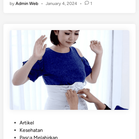
d
by
Admin Web
•
January 4, 2024
•
1
i
n
g
…
P
Artikel
o
Kesehatan
s
Pasca Melahirkan