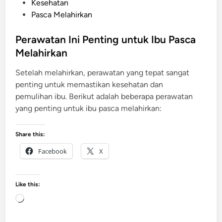
o
Kesehatan
s
Pasca Melahirkan
t
e
Perawatan Ini Penting untuk Ibu Pasca
d
Melahirkan
i
Setelah melahirkan, perawatan yang tepat sangat
n
penting untuk memastikan kesehatan dan
pemulihan ibu. Berikut adalah beberapa perawatan
yang penting untuk ibu pasca melahirkan:
Share this:
Facebook
X
Like this:
L
o