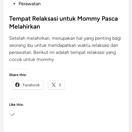
s
Perawatan
t
e
Tempat Relaksasi untuk Mommy Pasca
d
Melahirkan
i
Setelah melahirkan, merupakan hal yang penting bagi
n
seorang ibu untuk mendapatkan waktu relaksasi dan
perawatan. Berikut ini adalah tempat relaksasi yang
cocok untuk mommy
Share this:
Facebook
X
Like this:
L
o
a