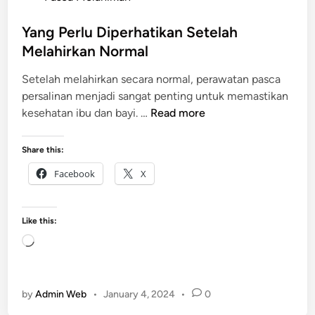
t
e
Yang Perlu Diperhatikan Setelah
d
Melahirkan Normal
i
Setelah melahirkan secara normal, perawatan pasca
n
persalinan menjadi sangat penting untuk memastikan
Y
kesehatan ibu dan bayi. …
Read more
a
n
Share this:
g
Facebook
X
P
e
r
Like this:
l
L
u
o
D
a
i
d
by
Admin Web
•
January 4, 2024
•
0
p
i
e