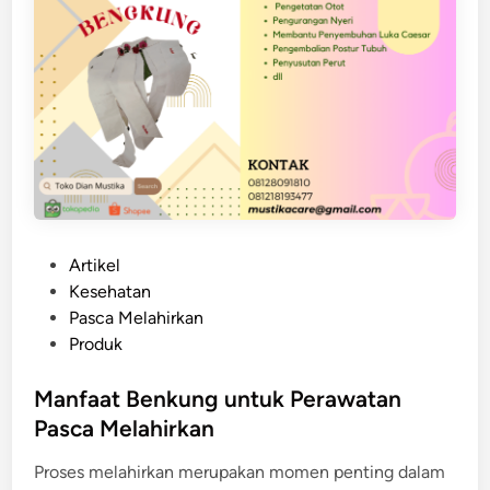
s
t
i
k
a
P
Artikel
o
Kesehatan
s
Pasca Melahirkan
t
Produk
e
d
Manfaat Benkung untuk Perawatan
i
Pasca Melahirkan
n
Proses melahirkan merupakan momen penting dalam