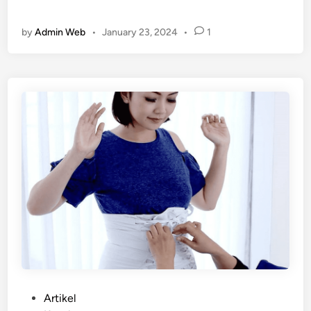
a
d
by
Admin Web
•
January 23, 2024
•
1
i
n
g
…
P
Artikel