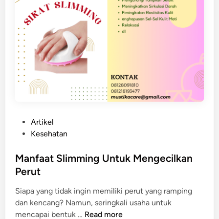
u
k
P
e
r
a
w
a
t
a
P
Artikel
n
o
Kesehatan
P
s
a
t
Manfaat Slimming Untuk Mengecilkan
s
e
Perut
c
d
a
Siapa yang tidak ingin memiliki perut yang ramping
i
M
dan kencang? Namun, seringkali usaha untuk
n
e
M
mencapai bentuk …
Read more
l