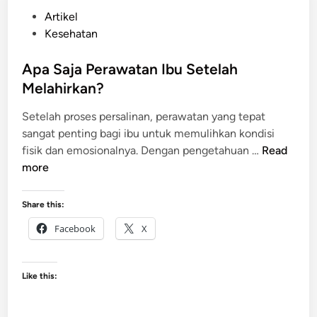
g
P
Artikel
s
o
Kesehatan
e
s
t
t
Apa Saja Perawatan Ibu Setelah
e
e
Melahirkan?
l
d
a
Setelah proses persalinan, perawatan yang tepat
i
h
sangat penting bagi ibu untuk memulihkan kondisi
n
m
A
fisik dan emosionalnya. Dengan pengetahuan …
Read
e
p
more
l
a
a
S
Share this:
h
a
i
Facebook
X
j
r
a
k
P
a
Like this:
e
n
r
?