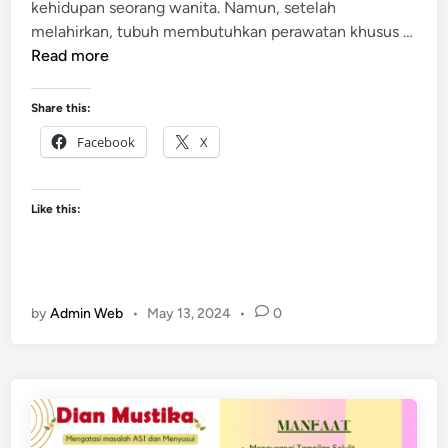
kehidupan seorang wanita. Namun, setelah
melahirkan, tubuh membutuhkan perawatan khusus …
M
Read more
a
n
Share this:
f
Facebook
X
a
a
t
Like this:
B
e
n
k
by
Admin Web
•
May 13, 2024
•
0
u
n
g
u
n
t