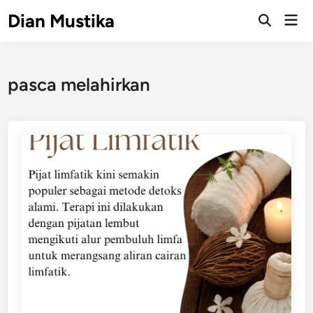
Skip
Dian Mustika
Mai
to
Open
Men
Search
content
pasca melahirkan