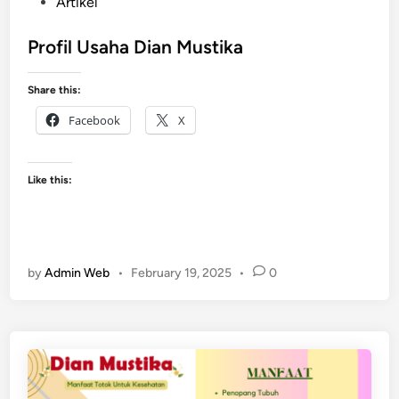
P
Artikel
f
o
i
s
Profil Usaha Dian Mustika
k
t
a
e
Share this:
s
d
i
Facebook
X
i
A
n
l
a
Like this:
m
i
d
i
by
Admin Web
•
February 19, 2025
•
0
D
i
a
n
M
u