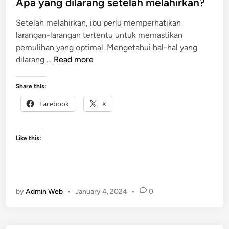
e
Apa yang dilarang setelah melahirkan?
a
d
h
Setelah melahirkan, ibu perlu memperhatikan
i
i
larangan-larangan tertentu untuk memastikan
n
r
pemulihan yang optimal. Mengetahui hal-hal yang
k
A
dilarang …
Read more
a
p
n
a
Share this:
N
y
o
Facebook
X
a
r
n
m
g
a
Like this:
d
l
i
l
a
by
Admin Web
•
January 4, 2024
•
0
r
a
n