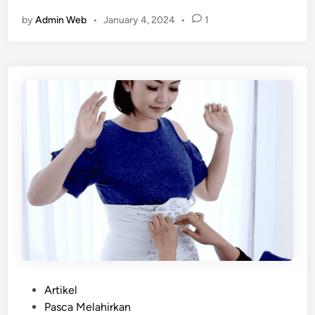
a
d
by
Admin Web
•
January 4, 2024
•
1
i
n
g
…
P
Artikel
o
Pasca Melahirkan