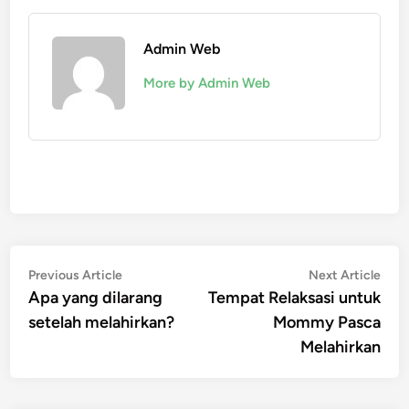
Admin Web
More by Admin Web
Post
Previous
Nex
Previous Article
Next Article
article:
artic
Apa yang dilarang
Tempat Relaksasi untuk
navigation
setelah melahirkan?
Mommy Pasca
Melahirkan