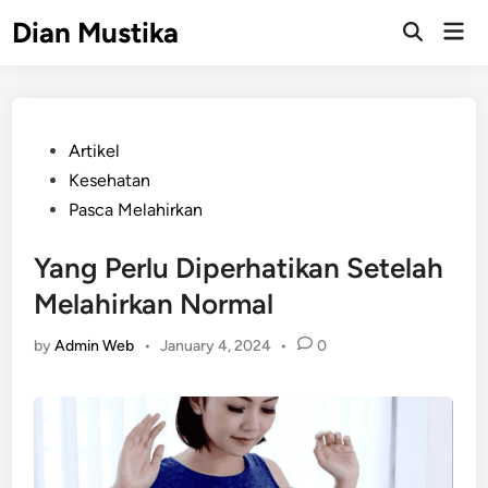
Skip
Dian Mustika
Mai
to
Open
Men
Search
content
Posted
Artikel
in
Kesehatan
Pasca Melahirkan
Yang Perlu Diperhatikan Setelah
Melahirkan Normal
by
Admin Web
•
January 4, 2024
•
0