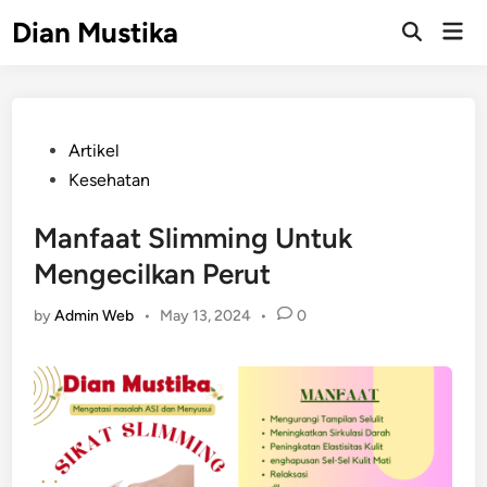
Skip
Dian Mustika
Mai
to
Open
Men
Search
content
Posted
Artikel
in
Kesehatan
Manfaat Slimming Untuk
Mengecilkan Perut
by
Admin Web
•
May 13, 2024
•
0