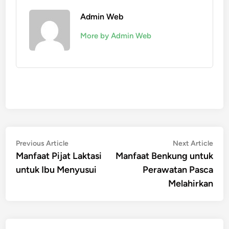
Admin Web
More by Admin Web
Post
Previous
Nex
Previous Article
Next Article
article:
artic
Manfaat Pijat Laktasi
Manfaat Benkung untuk
navigation
untuk Ibu Menyusui
Perawatan Pasca
Melahirkan