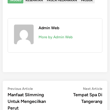
TAGGED
KESEHATAN
PASCA MELAHIRKAN
PRODUK
Admin Web
More by Admin Web
Post
Previous
Nex
Previous Article
Next Article
article:
artic
Manfaat Slimming
Tempat Spa Di
navigation
Untuk Mengecilkan
Tangerang
Perut