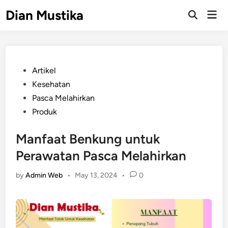
Skip
Dian Mustika
Mai
to
Open
Men
Search
content
Posted
Artikel
in
Kesehatan
Pasca Melahirkan
Produk
Manfaat Benkung untuk
Perawatan Pasca Melahirkan
by
Admin Web
•
May 13, 2024
•
0