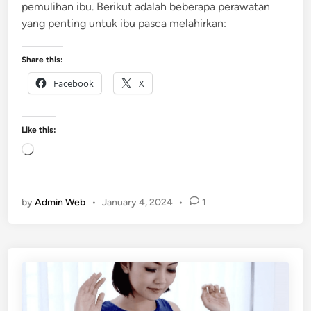
pemulihan ibu. Berikut adalah beberapa perawatan
yang penting untuk ibu pasca melahirkan:
Share this:
Facebook
X
Like this:
L
o
a
d
by
Admin Web
•
January 4, 2024
•
1
i
n
g
…