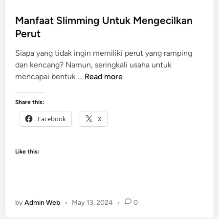
s
a
t
Manfaat Slimming Untuk Mengecilkan
s
e
Perut
c
d
a
Siapa yang tidak ingin memiliki perut yang ramping
i
M
dan kencang? Namun, seringkali usaha untuk
n
e
M
mencapai bentuk …
Read more
l
a
a
n
Share this:
h
f
i
Facebook
X
a
r
a
k
t
a
Like this:
S
n
l
i
m
by
Admin Web
•
May 13, 2024
•
0
m
i