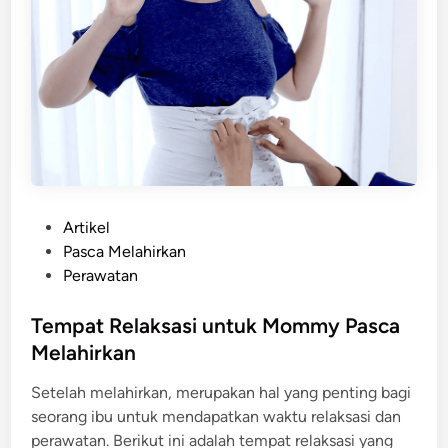
P
Artikel
o
Pasca Melahirkan
s
Perawatan
t
e
Tempat Relaksasi untuk Mommy Pasca
d
Melahirkan
i
Setelah melahirkan, merupakan hal yang penting bagi
n
seorang ibu untuk mendapatkan waktu relaksasi dan
perawatan. Berikut ini adalah tempat relaksasi yang