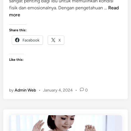
sangat penting bagi ibu untuk memulihkan kondisi
n
m
A
fisik dan emosionalnya. Dengan pengetahuan …
Read
e
p
more
l
a
a
S
Share this:
h
a
i
Facebook
X
j
r
a
k
P
a
Like this:
e
n
r
?
a
w
by
Admin Web
•
January 4, 2024
•
0
a
t
a
n
I
b