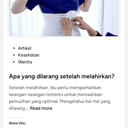
n
S
e
t
e
l
a
P
Artikel
h
o
Kesehatan
M
s
Wanita
e
t
l
e
Apa yang dilarang setelah melahirkan?
a
d
h
Setelah melahirkan, ibu perlu memperhatikan
i
i
larangan-larangan tertentu untuk memastikan
n
r
pemulihan yang optimal. Mengetahui hal-hal yang
k
A
dilarang …
Read more
a
p
n
a
Share this:
N