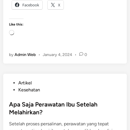
y
o
Facebook
X
a
r
n
m
g
a
Like this:
d
l
L
i
o
l
a
a
d
by
Admin Web
•
January 4, 2024
•
0
r
i
a
n
n
g
g
…
P
Artikel
s
o
Kesehatan
e
s
t
t
Apa Saja Perawatan Ibu Setelah
e
e
Melahirkan?
l
d
a
Setelah proses persalinan, perawatan yang tepat
i
h