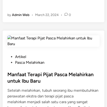
P
j
e
a
r
by
Admin Web
•
March 22, 2024
•
0
t
u
L
t
a
k
t
a
s
i
P
Artikel
u
o
Pasca Melahirkan
n
s
t
t
Manfaat Terapi Pijat Pasca Melahirkan
u
e
untuk Ibu Baru
k
d
Setelah melahirkan, tubuh seorang ibu membutuhkan
I
i
perawatan ekstra dan terapi pijat pasca
b
n
melahirkan menjadi salah satu cara yang sangat
u