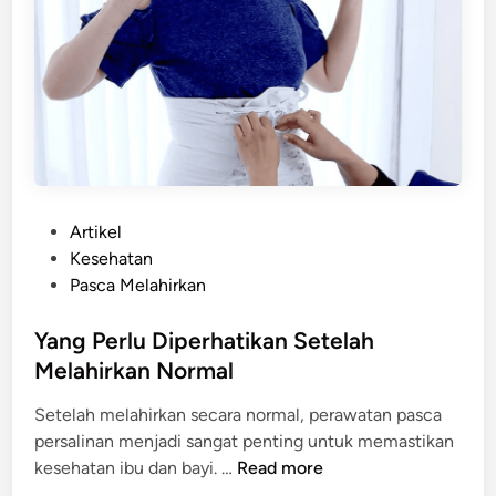
P
Artikel
o
Kesehatan
s
Pasca Melahirkan
t
e
Yang Perlu Diperhatikan Setelah
d
Melahirkan Normal
i
Setelah melahirkan secara normal, perawatan pasca
n
persalinan menjadi sangat penting untuk memastikan
Y
kesehatan ibu dan bayi. …
Read more
a