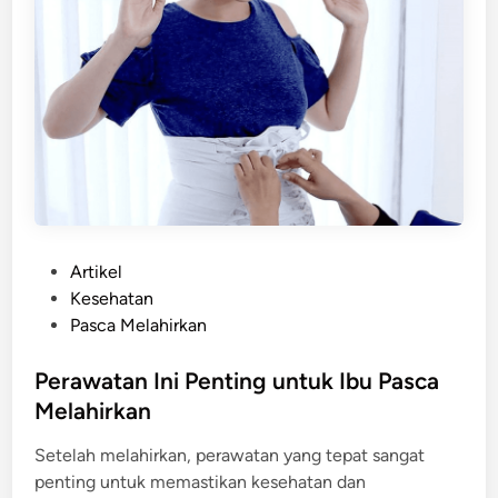
P
Artikel
o
Kesehatan
s
Pasca Melahirkan
t
e
Perawatan Ini Penting untuk Ibu Pasca
d
Melahirkan
i
Setelah melahirkan, perawatan yang tepat sangat
n
penting untuk memastikan kesehatan dan