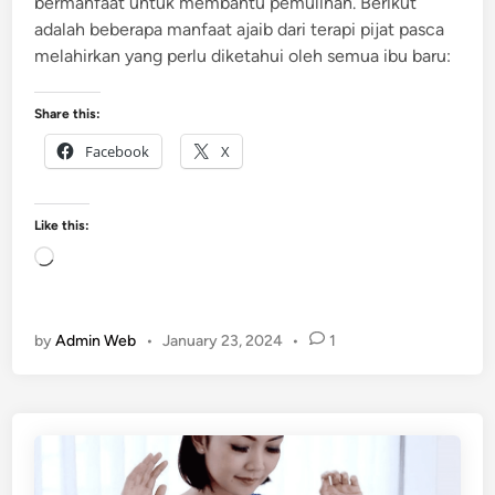
bermanfaat untuk membantu pemulihan. Berikut
M
adalah beberapa manfaat ajaib dari terapi pijat pasca
e
melahirkan yang perlu diketahui oleh semua ibu baru:
n
y
u
Share this:
s
Facebook
X
u
i
Like this:
L
o
a
d
by
Admin Web
•
January 23, 2024
•
1
i
n
g
…