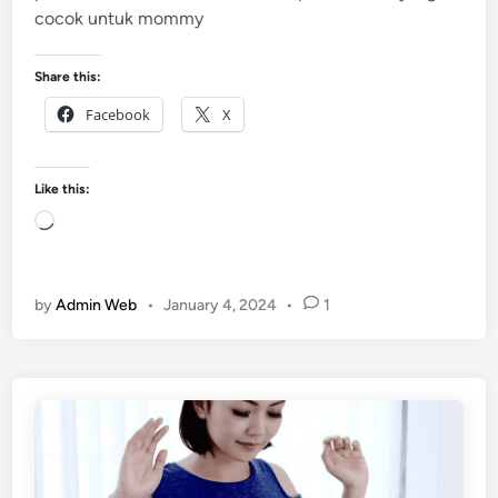
cocok untuk mommy
Share this:
Facebook
X
Like this:
L
o
a
d
by
Admin Web
•
January 4, 2024
•
1
i
n
g
…