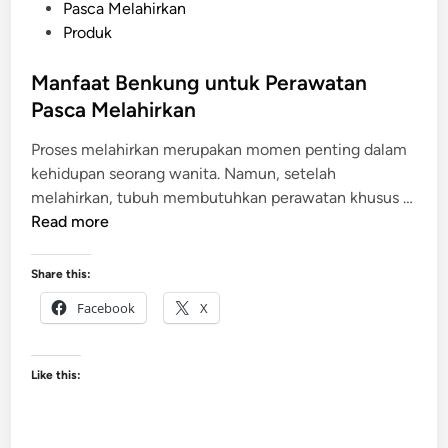
s
Pasca Melahirkan
t
Produk
e
d
Manfaat Benkung untuk Perawatan
i
Pasca Melahirkan
n
Proses melahirkan merupakan momen penting dalam
kehidupan seorang wanita. Namun, setelah
melahirkan, tubuh membutuhkan perawatan khusus …
M
Read more
a
n
Share this:
f
Facebook
X
a
a
t
Like this:
B
e
n