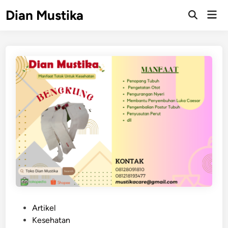
Skip
Dian Mustika
Mai
to
Open
Men
Search
content
P
Artikel
o
Kesehatan