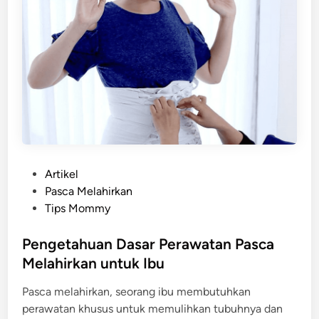
u
S
e
t
e
l
a
h
M
e
P
Artikel
l
o
Pasca Melahirkan
a
s
Tips Mommy
h
t
i
e
Pengetahuan Dasar Perawatan Pasca
r
d
Melahirkan untuk Ibu
k
i
a
Pasca melahirkan, seorang ibu membutuhkan
n
n
perawatan khusus untuk memulihkan tubuhnya dan
?