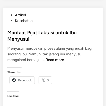
n
g
P
Artikel
U
o
Kesehatan
n
s
t
t
Manfaat Pijat Laktasi untuk Ibu
u
e
Menyusui
k
d
M
Menyusui merupakan proses alami yang indah bagi
i
e
seorang ibu. Namun, tak jarang ibu menyusui
n
n
M
mengalami berbagai …
Read more
g
a
e
n
Share this:
c
f
i
Facebook
X
a
l
a
k
t
a
Like this:
P
n
i